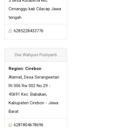
3 desa Kutabima kec
Cimanggu kab Cilacap Jawa
tengah
6285228433776
Dwi Wahyuni Putriyanti
Region: Cirebon
Alamat, Desa Serangwetan
Rt 006 Rw 002 No 29 -
45691 Kec. Babakan,
Kabupaten Cirebon - Jawa
Barat
6281804678696