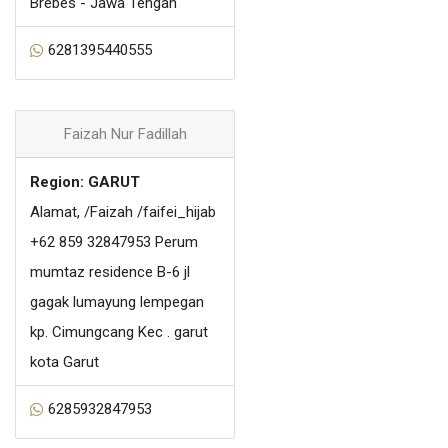
Brebes - Jawa Tengah
6281395440555
Faizah Nur Fadillah
Region: GARUT
Alamat, /Faizah /faifei_hijab
+62 859 32847953 Perum
mumtaz residence B-6 jl
gagak lumayung lempegan
kp. Cimungcang Kec . garut
kota Garut
6285932847953