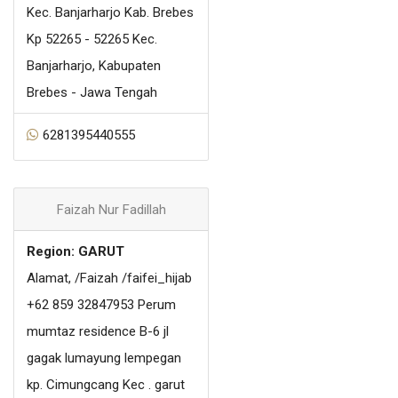
Kec. Banjarharjo Kab. Brebes
Kp 52265 - 52265 Kec.
Banjarharjo, Kabupaten
Brebes - Jawa Tengah
6281395440555
Faizah Nur Fadillah
Region: GARUT
Alamat, /Faizah /faifei_hijab
+62 859 32847953 Perum
mumtaz residence B-6 jl
gagak lumayung lempegan
kp. Cimungcang Kec . garut