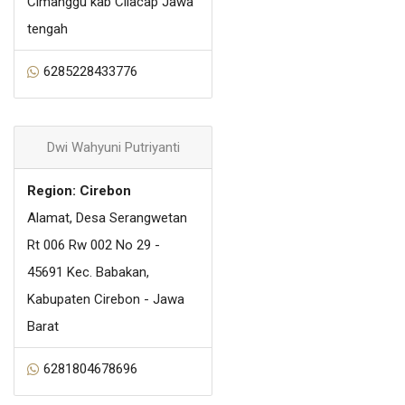
Cimanggu kab Cilacap Jawa
tengah
6285228433776
Dwi Wahyuni Putriyanti
Region: Cirebon
Alamat, Desa Serangwetan
Rt 006 Rw 002 No 29 -
45691 Kec. Babakan,
Kabupaten Cirebon - Jawa
Barat
6281804678696