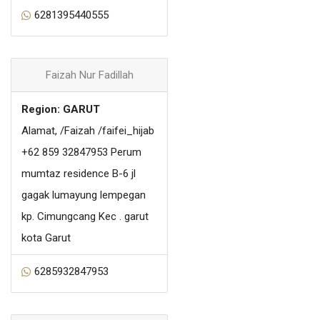
6281395440555
Faizah Nur Fadillah
Region: GARUT
Alamat, /Faizah /faifei_hijab
+62 859 32847953 Perum
mumtaz residence B-6 jl
gagak lumayung lempegan
kp. Cimungcang Kec . garut
kota Garut
6285932847953