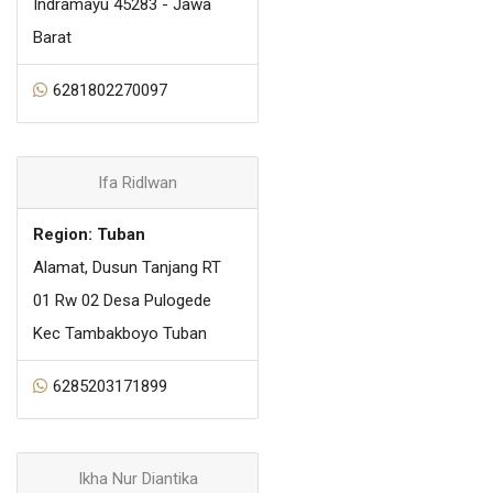
Indramayu 45283 - Jawa
Barat
6281802270097
Ifa Ridlwan
Region: Tuban
Alamat, Dusun Tanjang RT
01 Rw 02 Desa Pulogede
Kec Tambakboyo Tuban
6285203171899
Ikha Nur Diantika