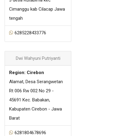
3 desa Kutabima kec
Cimanggu kab Cilacap Jawa
tengah
6285228433776
Dwi Wahyuni Putriyanti
Region: Cirebon
Alamat, Desa Serangwetan
Rt 006 Rw 002 No 29 -
45691 Kec. Babakan,
Kabupaten Cirebon - Jawa
Barat
6281804678696