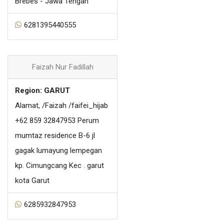
Brebes - Jawa Tengah
6281395440555
Faizah Nur Fadillah
Region: GARUT
Alamat, /Faizah /faifei_hijab
+62 859 32847953 Perum
mumtaz residence B-6 jl
gagak lumayung lempegan
kp. Cimungcang Kec . garut
kota Garut
6285932847953