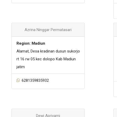
Azrina Ninggar Permatasari
Region: Madiun
Alamat, Desa kradinan dusun sukorjo
rt 16 rw 05 kec dolopo Kab Madiun
jatim
6281359835932
Dewi Apriyami