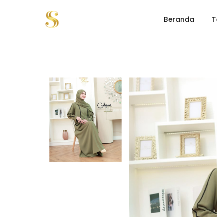
Beranda
T