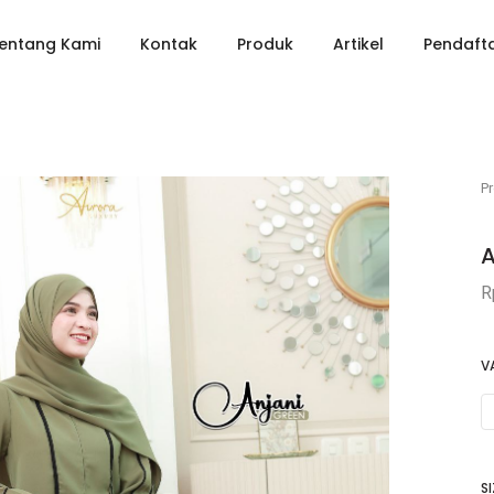
entang Kami
Kontak
Produk
Artikel
Pendafta
P
A
R
V
SI