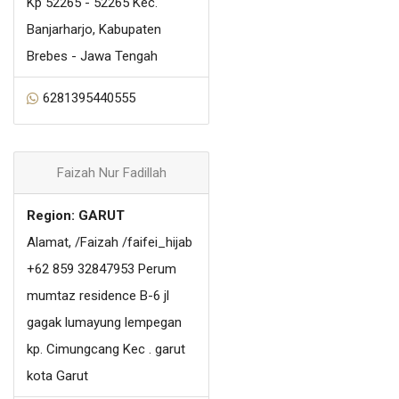
Kp 52265 - 52265 Kec.
Banjarharjo, Kabupaten
Brebes - Jawa Tengah
6281395440555
Faizah Nur Fadillah
Region: GARUT
Alamat, /Faizah /faifei_hijab
+62 859 32847953 Perum
mumtaz residence B-6 jl
gagak lumayung lempegan
kp. Cimungcang Kec . garut
kota Garut