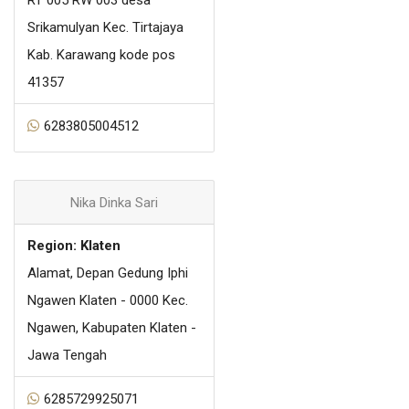
RT 005 RW 003 desa
Srikamulyan Kec. Tirtajaya
Kab. Karawang kode pos
41357
6283805004512
Nika Dinka Sari
Region: Klaten
Alamat, Depan Gedung Iphi
Ngawen Klaten - 0000 Kec.
Ngawen, Kabupaten Klaten -
Jawa Tengah
6285729925071