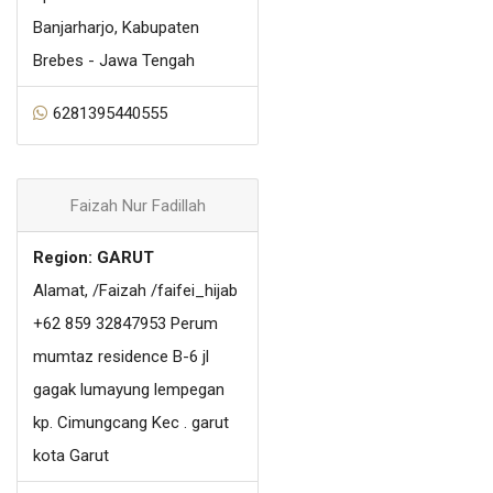
Banjarharjo, Kabupaten
Brebes - Jawa Tengah
6281395440555
Faizah Nur Fadillah
Region: GARUT
Alamat, /Faizah /faifei_hijab
+62 859 32847953 Perum
mumtaz residence B-6 jl
gagak lumayung lempegan
kp. Cimungcang Kec . garut
kota Garut