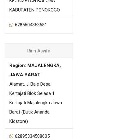
KECAMATAN BALONG
KABUPATEN PONOROGO
6285604353681
Ririn Asyifa
Region: MAJALENGKA,
JAWA BARAT
Alamat, Jl.Bale Desa
Kertajati Blok Selasa 1
Kertajati Majalengka Jawa
Barat (Butik Ananda
Kidstore)
62895334508605